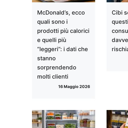
McDonald’s, ecco
Cibi s
quali sono i
quest
prodotti più calorici
cons
e quelli più
davve
“leggeri”: i dati che
rischi
stanno
sorprendendo
molti clienti
16 Maggio 2026