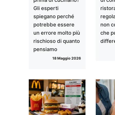
Gli esperti
ristor
spiegano perché
regol
potrebbe essere
non c
un errore molto più
che pu
rischioso di quanto
diffe
pensiamo
18 Maggio 2026