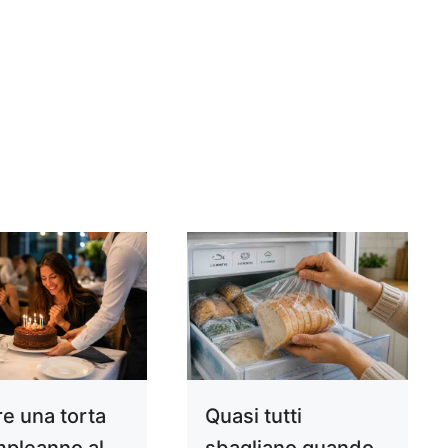
re una torta
Quasi tutti
mpleanno al
sbagliano quando