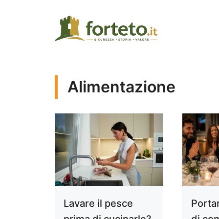
Vai
al
contenuto
Alimentazione
Lavare il pesce
Porta
prima di cucinarlo?
di co